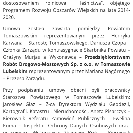
dostosowaniem rolnictwa i leśnictwa”, objętego
Programem Rozwoju Obszarów Wiejskich na lata 2014-
2020.
Umowa została zawarta pomiędzy Powiatem
Tomaszowskim reprezentowanym przez Henryka
Karwana – Starostę Tomaszowskiego, Dariusza Czopa –
Członka Zarządu w kontrasygnacie Skarbnika Powiatu –
Grażyny Murjas a Wykonawcą –
Przedsiębiorstwem
Robót Drogowo-Mostowych Sp. z o.o. w Tomaszowie
Lubelskim
reprezentowanym przez Mariana Nagórnego
– Prezesa Zarządu.
Przy podpisaniu umowy obecni byli pracownicy
Starostwa Powiatowego w Tomaszowie Lubelskim:
Jarosław Głaz – Z-ca Dyrektora Wydziału Geodezji,
Kartografii, Katastru i Nieruchomości, Aneta Pisarczyk –
Kierownik Referatu Zamówień Publicznych i Ewelina
Kuma – Inspektor Ochrony Danych Osobowych oraz
pracownicy Wykonawcy: Zbigniew Bryk – Kierownik