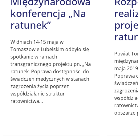
Międzynarodowa
Rozp
konferencja „Na
reali
ratunek”
proj
ratu
W dniach 14-15 maja w
Tomaszowie Lubelskim odbyło się
Powiat To
spotkanie w ramach
międzynar
transgranicznego projektu pn. „Na
maja 2019
ratunek. Poprawa dostępności do
Poprawa d
świadczeń medycznych w stanach
świadczeń
zagrożenia życia poprzez
zagrożeni
współdziałanie struktur
współdział
ratownictwa…
ratownic
obszarze