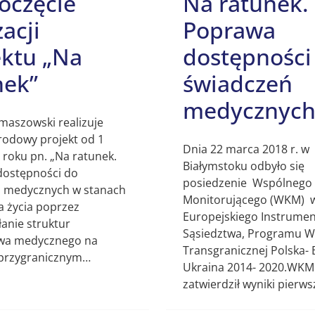
oczęcie
Na ratunek.
zacji
Poprawa
ektu „Na
dostępności
nek”
świadczeń
medycznych
maszowski realizuje
odowy projekt od 1
Dnia 22 marca 2018 r. w
 roku pn. „Na ratunek.
Białymstoku odbyło się
ostępności do
posiedzenie Wspólnego
 medycznych w stanach
Monitorującego (WKM) 
a życia poprzez
Europejskiego Instrume
anie struktur
Sąsiedztwa, Programu W
twa medycznego na
Transgranicznej Polska- 
 przygranicznym…
Ukraina 2014- 2020.WKM
zatwierdził wyniki pierw