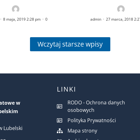
·
8 maja, 2019 2:28 pm
·
0
admin
·
27 marca, 2018 2:
Wczytaj starsze wpisy
LINKI
RODO - Ochrona danych
iatowe w
osobowych
belskim
Polityka Prywatności
 Lubelski
Mapa strony