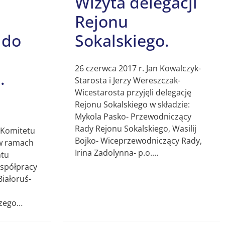
Wizyta delegacji
Rejonu
 do
Sokalskiego.
26 czerwca 2017 r. Jan Kowalczyk-
.
Starosta i Jerzy Wereszczak-
Wicestarosta przyjęli delegację
Rejonu Sokalskiego w składzie:
Mykola Pasko- Przewodniczący
Rady Rejonu Sokalskiego, Wasilij
 Komitetu
Bojko- Wiceprzewodniczący Rady,
w ramach
Irina Zadolynna- p.o.…
ntu
spółpracy
Białoruś-
szego…