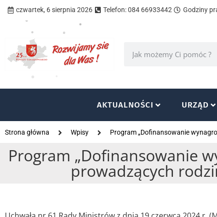
czwartek, 6 sierpnia 2026
Telefon: 084 66933442
Godziny pra
AKTUALNOŚCI
URZĄD
Strona główna
Wpisy
Program „Dofinansowanie wynagrod
Program „Dofinansowanie wy
prowadzących rodzi
Uchwałą nr 61 Rady Ministrów z dnia 19 czerwca 2024 r. 