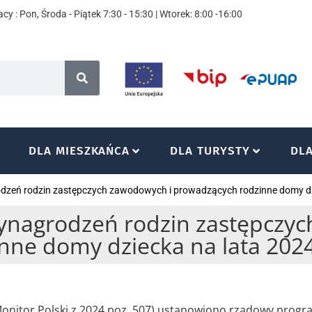
cy : Pon, Środa - Piątek 7:30 - 15:30 | Wtorek: 8:00 -16:00
DLA MIESZKAŃCA
DLA TURYSTY
DL
zeń rodzin zastępczych zawodowych i prowadzących rodzinne domy dz
nagrodzeń rodzin zastępczyc
nne domy dziecka na lata 202
(Monitor Polski z 2024 poz. 507) ustanowiono rządowy prog