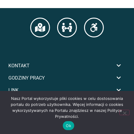
KONTAKT
GODZINY PRACY
LINK
Nasz Portal wykorzystuje pliki cookies w celu dostosowania
portalu do potrzeb użytkownika. Więcej informacji o cookies
wykorzystywanych na Portalu znajdziesz w naszej Polityce
Prywatności.
Ok
Copyright by powiat-tomaszowski.com.pl
żdy kupiony pojazd - zarówno nowy z salon