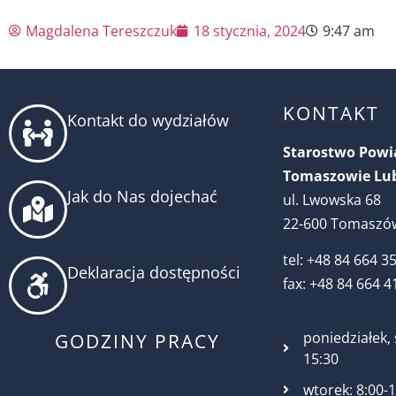
Magdalena Tereszczuk
18 stycznia, 2024
9:47 am
KONTAKT
Kontakt do wydziałów
Starostwo Pow
Tomaszowie Lu
Jak do Nas dojechać
ul. Lwowska 68
22-600 Tomaszów
tel: +48 84 664 3
Deklaracja dostępności
fax: +48 84 664 4
poniedziałek, 
GODZINY PRACY
15:30
wtorek: 8:00-