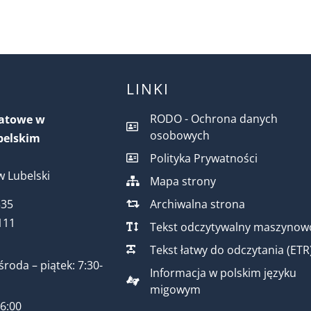
LINKI
RODO - Ochrona danych
iatowe w
osobowych
belskim
Polityka Prywatności
 Lubelski
Mapa strony
Archiwalna strona
535
111
Tekst odczytywalny maszynow
Tekst łatwy do odczytania (ETR
środa – piątek: 7:30-
Informacja w polskim języku
migowym
16:00