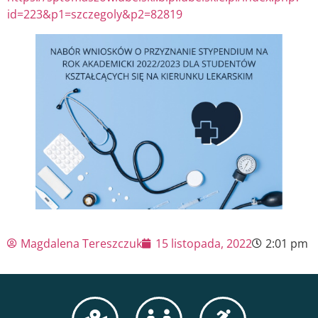
id=223&p1=szczegoly&p2=82819
Magdalena Tereszczuk
15 listopada, 2022
2:01 pm