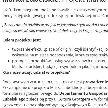
Już 91 firm z regionu może pochwalić się zastrzeżonym z
medycznej, usługowej, produkcyjnej, budowlanej, odzieżowej
„Zachęcam do udziału w projekcie gospodarczym Marka Lubelski
usługi są wizytówką województwa lubelskiego w kraju i za gran
Celem projektu jest:
tworzenie efektu „place of origin”, czyli identyfikac
wskazuje na miejsce pochodzenia, które często trak
promocja produktów i usług wytwarzanych na teren
Marka Lubelskie, będącego symbolem jakości, innowac
Kto może wziąć udział w projekcie?
Podstawowym warunkiem uczestnictwa jest
prowadzenie 
Przystąpienie do projektu Marka Lubelskie jest bezpłatne.
formularza zgłoszeniowego do
Departamentu Gospodarki
Lubelskiego
z siedzibą przy ul. Artura Grottgera 4 w for
zgłoszenia trzeba dołączyć wyciąg z Krajowego Rejestru S