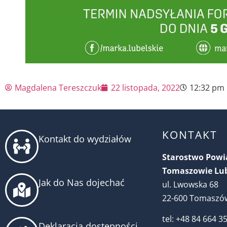
Magdalena Tereszczuk
22 listopada, 2022
12:32 pm
KONTAKT
Kontakt do wydziałów
Starostwo Pow
Tomaszowie Lu
Jak do Nas dojechać
ul. Lwowska 68
22-600 Tomaszów
tel: +48 84 664 3
Deklaracja dostępności