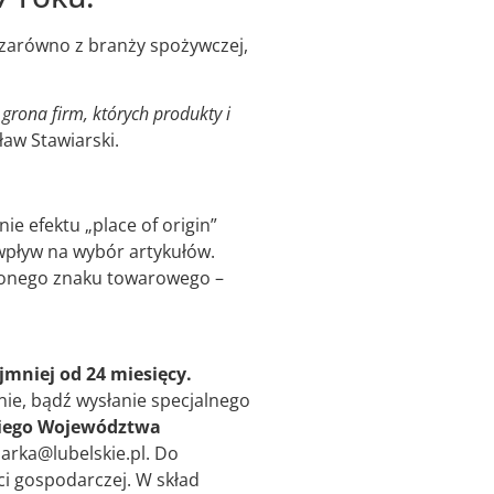
 zarówno z branży spożywczej,
rona firm, których produkty i
aw Stawiarski.
ie efektu „place of origin”
wpływ na wybór artykułów.
żonego znaku towarowego –
jmniej od 24 miesięcy.
nie, bądź wysłanie specjalnego
kiego Województwa
marka@lubelskie.pl. Do
ci gospodarczej. W skład