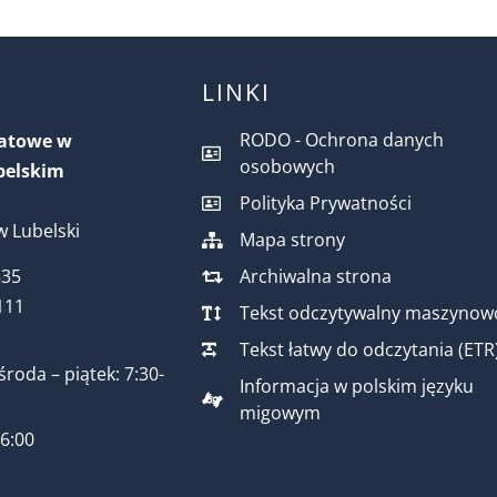
LINKI
RODO - Ochrona danych
iatowe w
osobowych
belskim
Polityka Prywatności
 Lubelski
Mapa strony
Archiwalna strona
535
111
Tekst odczytywalny maszynow
Tekst łatwy do odczytania (ETR
środa – piątek: 7:30-
Informacja w polskim języku
migowym
16:00