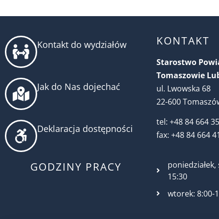
KONTAKT
Kontakt do wydziałów
Starostwo Pow
Tomaszowie Lu
Jak do Nas dojechać
ul. Lwowska 68
22-600 Tomaszów
tel: +48 84 664 3
Deklaracja dostępności
fax: +48 84 664 4
poniedziałek, 
GODZINY PRACY
15:30
wtorek: 8:00-