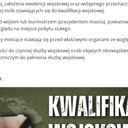
wej, założenia ewidencji wojskowej oraz wstępnego przezna
osób stawiających się do kwalifikacji wojskowej.
zed wójtem lub burmistrzem (prezydentem miasta), powiatow
ględu na miejsce pobytu stałego.
 miesiące stawiają się przed właściwymi organami ze wzglę
ności do czynnej służby wojskowej osób objętych obowiązkiem 
chotniczym do pełnienia służby wojskowej.
A