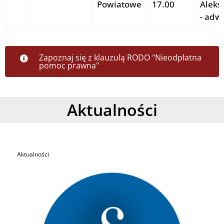
Powiatowe
17.00
Aleks
- adw
Zapoznaj się z klauzulą RODO "Nieodpłatna
pomoc prawna"
Aktualności
Aktualności