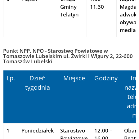
Gminy
11.30
Magdal
Telatyn
adwoka
obywate
mediat
Punkt NPP, NPO - Starostwo Powiatowe w
Tomaszowie Lubelskim ul. Żwirki i Wigury 2, 22-600
Tomaszów Lubelski
Lp.
Dzień
Miejsce
Godziny
Imi
tygodnia
nazw
tele
adre
ma
1
Poniedziałek
Starostwo
12.00 –
Obar
Powiatowe
16.00
Beata 