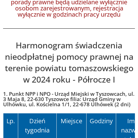
porady prawne będą udzielane wyłącznie
osobom zarejestrowanym, rejestracja
wyłącznie w godzinach pracy urzędu
Harmonogram świadczenia
nieodpłatnej pomocy prawnej na
terenie powiatu tomaszowskiego
w 2024 roku - Półrocze I
1. Punkt NPP i NPO - Urząd Miejski w Tyszowcach, ul.
3 Maja 8, 22-630 Tyszowce filia: Urząd Gminy w
Ulhówku, ul. Kościelna 1/1, 22-678 Ulhówek (2 dni)
Lp.
Dzień
Miejsce
Godziny
Imię
tygodnia
nazwi