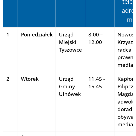
telef
adres
mai
1
Poniedziałek
Urząd
8.00 –
Nowos
Miejski
12.00
Krzyszt
Tyszowce
radca
prawny
mediat
2
Wtorek
Urząd
11.45 -
Kapłon
Gminy
15.45
Pilipcz
Ulhówek
Magdal
adwoka
doradc
obywate
mediat