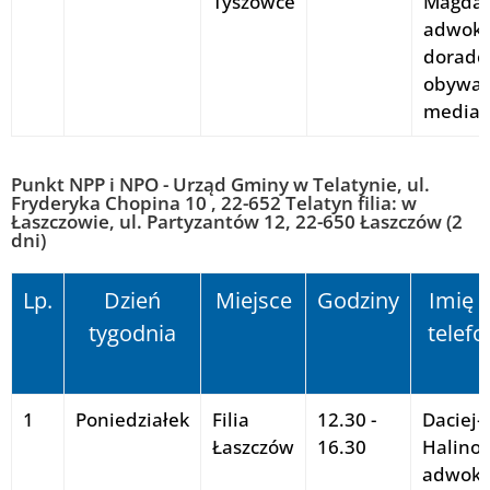
Tyszowce
Magdal
adwoka
doradc
obywate
mediat
Punkt NPP i NPO - Urząd Gminy w Telatynie, ul.
Fryderyka Chopina 10 , 22-652 Telatyn filia: w
Łaszczowie, ul. Partyzantów 12, 22-650 Łaszczów (2
dni)
Lp.
Dzień
Miejsce
Godziny
Imię i
tygodnia
telefo
1
Poniedziałek
Filia
12.30 -
Daciej-
Łaszczów
16.30
Halino
adwoka