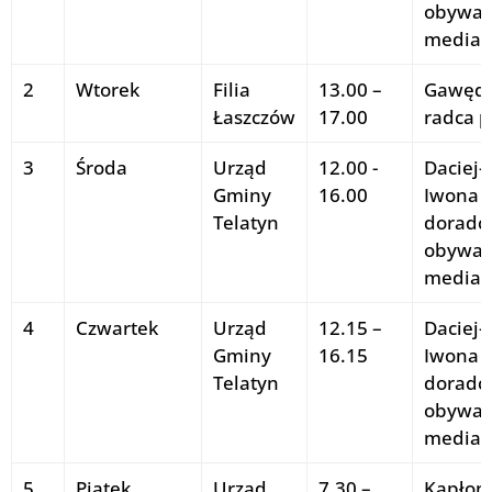
obywate
mediat
2
Wtorek
Filia
13.00 –
Gawęda
Łaszczów
17.00
radca 
3
Środa
Urząd
12.00 -
Daciej-
Gminy
16.00
Iwona
–
Telatyn
doradc
obywate
mediat
4
Czwartek
Urząd
12.15 –
Daciej-
Gminy
16.15
Iwona
–
Telatyn
doradc
obywate
mediat
5
Piątek
Urząd
7.30 –
Kapłon-