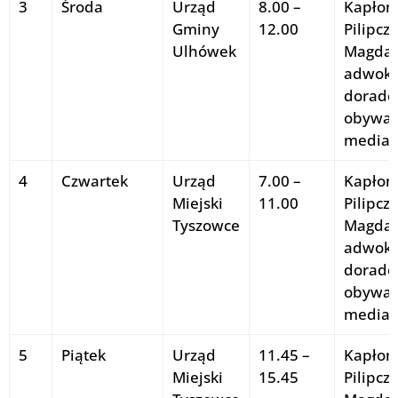
3
Środa
Urząd
8.00 –
Kapłon
Gminy
12.00
Pilipcz
Ulhówek
Magdal
adwoka
doradc
obywate
mediat
4
Czwartek
Urząd
7.00 –
Kapłon
Miejski
11.00
Pilipcz
Tyszowce
Magdal
adwoka
doradc
obywate
mediat
5
Piątek
Urząd
11.45 –
Kapłon
Miejski
15.45
Pilipcz