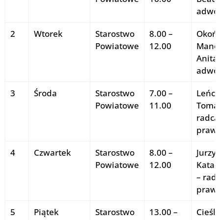
adwo
2
Wtorek
Starostwo
8.00 –
Okońs
Powiatowe
12.00
Mand
Anita 
adwo
3
Środa
Starostwo
7.00 –
Leńcz
Powiatowe
11.00
Tomas
radca
praw
4
Czwartek
Starostwo
8.00 –
Jurzys
Powiatowe
12.00
Katar
– rad
praw
5
Piątek
Starostwo
13.00 –
Cieśl