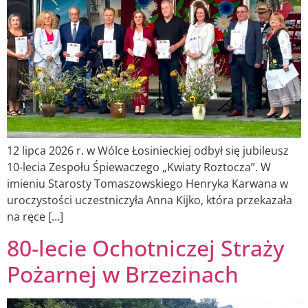
12 lipca 2026 r. w Wólce Łosinieckiej odbył się jubileusz
10-lecia Zespołu Śpiewaczego „Kwiaty Roztocza”. W
imieniu Starosty Tomaszowskiego Henryka Karwana w
uroczystości uczestniczyła Anna Kijko, która przekazała
na ręce […]
80-lecie Ochotniczej Straży
Pożarnej w Brzezinach