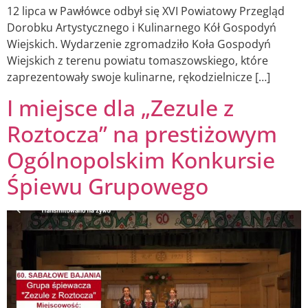
12 lipca w Pawłówce odbył się XVI Powiatowy Przegląd
Dorobku Artystycznego i Kulinarnego Kół Gospodyń
Wiejskich. Wydarzenie zgromadziło Koła Gospodyń
Wiejskich z terenu powiatu tomaszowskiego, które
zaprezentowały swoje kulinarne, rękodzielnicze […]
I miejsce dla „Zezule z
Roztocza” na prestiżowym
Ogólnopolskim Konkursie
Śpiewu Grupowego