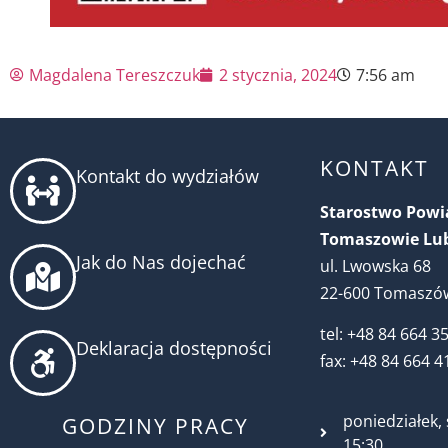
Magdalena Tereszczuk
2 stycznia, 2024
7:56 am
KONTAKT
Kontakt do wydziałów
Starostwo Pow
Tomaszowie Lu
Jak do Nas dojechać
ul. Lwowska 68
22-600 Tomaszów
tel: +48 84 664 3
Deklaracja dostępności
fax: +48 84 664 4
poniedziałek, 
GODZINY PRACY
15:30