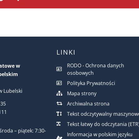
LINKI
RODO - Ochrona danych
iatowe w
osobowych
belskim
Polityka Prywatności
 Lubelski
Mapa strony
Archiwalna strona
535
111
Tekst odczytywalny maszynow
Tekst łatwy do odczytania (ETR
środa – piątek: 7:30-
Informacja w polskim języku