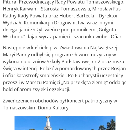
Pitura -Przewodniczący Rady Powiatu Tomaszowskiego,
Henryk Karwan – Starosta Tomaszowski, Mirosław Fus –
Radny Rady Powiatu oraz Hubert Bartecki – Dyrektor
Wydziału Komunikacji i Drogownictwa wraz innymi
delegacjami złożyli wieńce pod pomnikiem „Golgota
Wschodu” dając wyraz pamięci i szacunku wobec Ofiar.
Następnie w kościele p.w. Zwiastowania Najświętszej
Maryi Panny odbył się program słowno-muzyczny w
wykonaniu uczniów Szkoły Podstawowej nr 2 oraz msza
święta w intencji Polaków pomordowanych przez Rosjan
i ofiar katastrofy smoleńskiej. Po Eucharystii uczestnicy
przeszli w Marszu Pamięci „Na przeklętą ziemię” oddając
hołd ofiarom zsyłek i egzekucji.
Zwieńczeniem obchodów był koncert patriotyczny w
Tomaszowskim Domu Kultury.