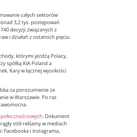
jonowanie całych sektorów
 ponad 3,2 tys. postępowań
1740 decyzji związanych z
w i działań z ostatnich pięciu
chody, którymi jeżdżą Polacy,
zy spółką KIA Poland a
ek. Kary w łącznej wysokości
olska za porozumienie ze
anie w Warszawie. Po raz
eprawomocna.
społecznościowych
. Dokument
krągły stół reklamy w mediach
e: Facebooka i Instagrama,