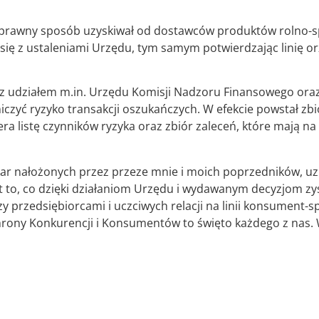
bezprawny sposób uzyskiwał od dostawców produktów rolno
ił się z ustaleniami Urzędu, tym samym potwierdzając linię 
z udziałem m.in. Urzędu Komisji Nadzoru Finansowego oraz
zyć ryzyko transakcji oszukańczych. W efekcie powstał zbi
 listę czynników ryzyka oraz zbiór zaleceń, które mają na
ar nałożonych przez przeze mnie i moich poprzedników, uzb
st to, co dzięki działaniom Urzędu i wydawanym decyzjom zy
 przedsiębiorcami i uczciwych relacji na linii konsument-
hrony Konkurencji i Konsumentów to święto każdego z nas.