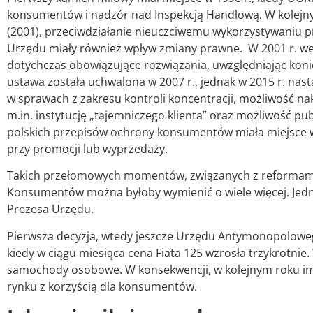
konsumentów i nadzór nad Inspekcją Handlową. W kolejny
(2001), przeciwdziałanie nieuczciwemu wykorzystywaniu pr
Urzędu miały również wpływ zmiany prawne. W 2001 r. we
dotychczas obowiązujące rozwiązania, uwzględniając koni
ustawa została uchwalona w 2007 r., jednak w 2015 r. nas
w sprawach z zakresu kontroli koncentracji, możliwość n
m.in. instytucję „tajemniczego klienta” oraz możliwość pu
polskich przepisów ochrony konsumentów miała miejsce w 2
przy promocji lub wyprzedaży.
Takich przełomowych momentów, związanych z reformami a
Konsumentów można byłoby wymienić o wiele więcej. Jednak
Prezesa Urzędu.
Pierwsza decyzja, wtedy jeszcze Urzędu Antymonopolowe
kiedy w ciągu miesiąca cena Fiata 125 wzrosła trzykrotnie
samochody osobowe. W konsekwencji, w kolejnym roku imp
rynku z korzyścią dla konsumentów.