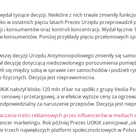
dał tysiące decyzji. Niektóre z nich trwale zmieniły funkc
lko w ostatnich pięciu latach Prezes Urzędu przeprowadził
i i konsumentów oraz kontroli koncentracji. Wydał łącznie 
w konsumentów. Poniżej przykłady pięciu przełomowych spra
ierwszej decyzji Urzędu Antymonopolowego zmieniły się samo
ydał decyzję dotyczącą niedozwolonego porozumienia pomięd
i się między sobą w sprawie cen samochodów i podzieli ryn
b fizycznych. Decyzja jest nieprawomocna.
KiK nałożył blisko 120 mln zł kar na spółki z grupy Veolia P
cenowej i przetargowej, a w efekcie wyższe ceny za ogrzew
odpowiedzialny za naruszenie przepisów. Decyzja jest ni
czania treści reklamowych przez influencerów w mediach 
uencer marketingu. Rok później Prezes UOKiK zainicjował „o
le trzech największych platform społecznościowych w Polsc