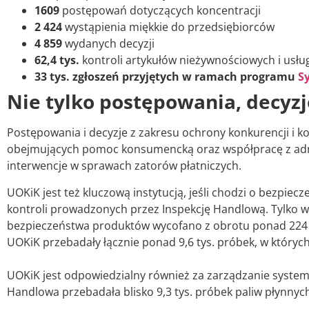
1609
postępowań dotyczących koncentracji
2 424
wystąpienia miękkie do przedsiębiorców
4 859
wydanych decyzji
62,4 tys.
kontroli artykułów nieżywnościowych i usł
33 tys. zgłoszeń przyjętych w ramach programu
S
Nie tylko postępowania, decyzj
Postępowania i decyzje z zakresu ochrony konkurencji i k
obejmujących pomoc konsumencką oraz współpracę z admini
interwencje w sprawach zatorów płatniczych.
UOKiK jest też kluczową instytucją, jeśli chodzi o bezpiec
kontroli prowadzonych przez Inspekcję Handlową. Tylko w c
bezpieczeństwa produktów wycofano z obrotu ponad 224 t
UOKiK przebadały łącznie ponad 9,6 tys. próbek, w któryc
UOKiK jest odpowiedzialny również za zarządzanie systeme
Handlowa przebadała blisko 9,3 tys. próbek paliw płynnyc