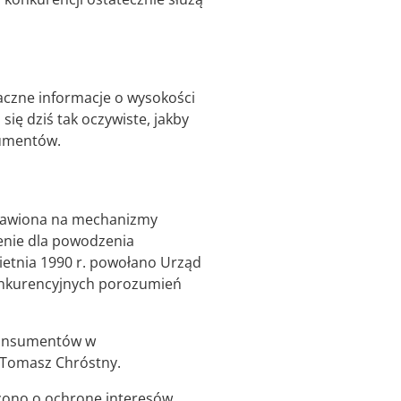
aczne informacje o wysokości
ię dziś tak oczywiste, jakby
sumentów.
stawiona na mechanizmy
enie dla powodzenia
ietnia 1990 r. powołano Urząd
konkurencyjnych porozumień
 konsumentów w
K Tomasz Chróstny.
rzono o ochronę interesów