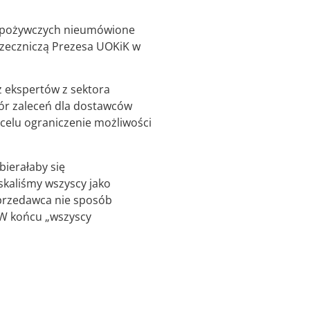
-spożywczych nieumówione
orzeczniczą Prezesa UOKiK w
 ekspertów z sektora
ór zaleceń dla dostawców
 celu ograniczenie możliwości
ierałaby się
skaliśmy wszyscy jako
sprzedawca nie sposób
 W końcu „wszyscy