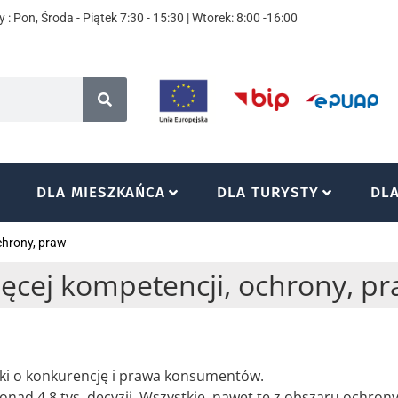
 : Pon, Środa - Piątek 7:30 - 15:30 | Wtorek: 8:00 -16:00
DLA MIESZKAŃCA
DLA TURYSTY
DL
chrony, praw
ięcej kompetencji, ochrony, p
alki o konkurencję i prawa konsumentów.
onad 4,8 tys. decyzji. Wszystkie, nawet te z obszaru ochron