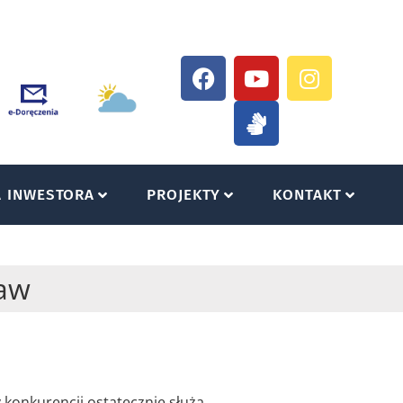
A INWESTORA
PROJEKTY
KONTAKT
raw
y konkurencji ostatecznie służą