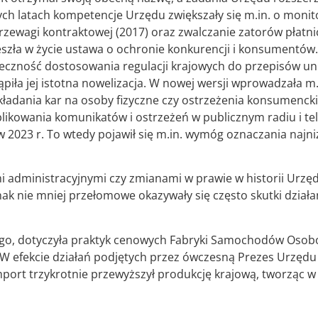
ch latach kompetencje Urzędu zwiększały się m.in. o moni
zewagi kontraktowej (2017) oraz zwalczanie zatorów płatnic
szła w życie ustawa o ochronie konkurencji i konsumentó
eczność dostosowania regulacji krajowych do przepisów un
tąpiła jej istotna nowelizacja. W nowej wersji wprowadzała
akładania kar na osoby fizyczne czy ostrzeżenia konsumenc
blikowania komunikatów i ostrzeżeń w publicznym radiu i tel
023 r. To wtedy pojawił się m.in. wymóg oznaczania najniż
dministracyjnymi czy zmianami w prawie w historii Urzęd
 nie mniej przełomowe okazywały się często skutki działań
go, dotyczyła praktyk cenowych Fabryki Samochodów Osobo
. W efekcie działań podjętych przez ówczesną Prezes Urzędu
ort trzykrotnie przewyższył produkcję krajową, tworząc w