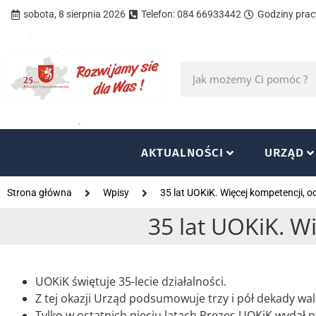
sobota, 8 sierpnia 2026
Telefon: 084 66933442
Godziny pracy
AKTUALNOŚCI
URZĄD
Strona główna
Wpisy
35 lat UOKiK. Więcej kompetencji, o
35 lat UOKiK. W
UOKiK świętuje 35-lecie działalności.
Z tej okazji Urząd podsumowuje trzy i pół dekady w
Tylko w ostatnich pięciu latach Prezes UOKiK wydał p