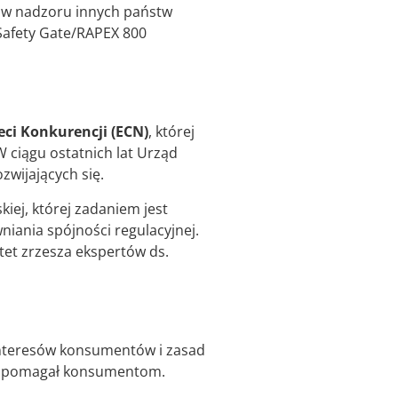
ów nadzoru innych państw
 Safety Gate/RAPEX 800
ieci Konkurencji (ECN)
, której
 ciągu ostatnich lat Urząd
zwijających się.
iej, której zadaniem jest
iania spójności regulacyjnej.
tet zrzesza ekspertów ds.
 interesów konsumentów i zasad
w i pomagał konsumentom.