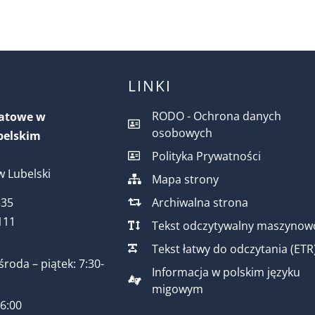
LINKI
RODO - Ochrona danych
iatowe w
osobowych
belskim
Polityka Prywatności
 Lubelski
Mapa strony
Archiwalna strona
535
111
Tekst odczytywalny maszynow
Tekst łatwy do odczytania (ETR
środa – piątek: 7:30-
Informacja w polskim języku
migowym
16:00