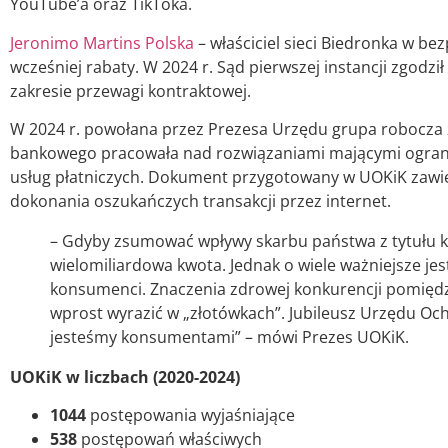
YouTube’a oraz TikToka.
Jeronimo Martins Polska
– właściciel sieci Biedronka w 
wcześniej rabaty. W 2024 r. Sąd pierwszej instancji zgodz
zakresie przewagi kontraktowej.
W 2024 r. powołana przez Prezesa Urzędu grupa robocza 
bankowego pracowała nad rozwiązaniami mającymi ogranic
usług płatniczych. Dokument przygotowany w UOKiK zawiera
dokonania oszukańczych transakcji przez internet.
– Gdyby zsumować wpływy skarbu państwa z tytułu k
wielomiliardowa kwota. Jednak o wiele ważniejsze je
konsumenci. Znaczenia zdrowej konkurencji pomiędzy
wprost wyrazić w „złotówkach”. Jubileusz Urzędu Oc
jesteśmy konsumentami” – mówi Prezes UOKiK.
UOKiK w liczbach (2020-2024)
1044
postępowania wyjaśniające
538
postępowań właściwych