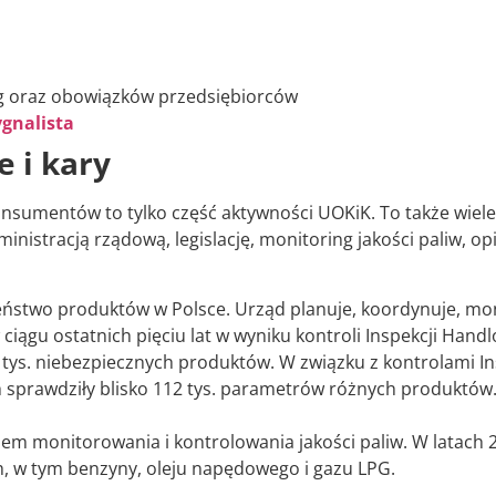
ug oraz obowiązków przedsiębiorców
ygnalista
e i kary
onsumentów to tylko część aktywności UOKiK. To także wiel
stracją rządową, legislację, monitoring jakości paliw, op
zeństwo produktów w Polsce. Urząd planuje, koordynuje, moni
iągu ostatnich pięciu lat w wyniku kontroli Inspekcji Hand
ys. niebezpiecznych produktów. W związku z kontrolami Ins
h sprawdziły blisko 112 tys. parametrów różnych produktów
m monitorowania i kontrolowania jakości paliw. W latach 2
h, w tym benzyny, oleju napędowego i gazu LPG.