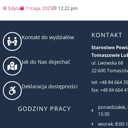
Edyta
7 maja, 2025
12:22 pm
KONTAKT
Kontakt do wydziałów
Starostwo Pow
Tomaszowie Lu
Jak do Nas dojechać
ul. Lwowska 68
22-600 Tomaszów
tel: +48 84 664 3
Deklaracja dostępności
fax: +48 84 664 4
poniedziałek, 
GODZINY PRACY
15:30
wtorek: 8:00-