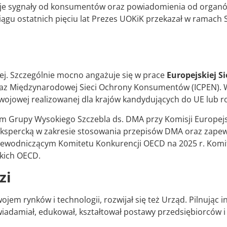
izuje sygnały od konsumentów oraz powiadomienia od organ
ciągu ostatnich pięciu lat Prezes UOKiK przekazał w ramach
ej. Szczególnie mocno angażuje się w prace
Europejskiej S
 oraz Międzynarodowej Sieci Ochrony Konsumentów (ICPEN). W
wojowej realizowanej dla krajów kandydujących do UE lub ro
m Grupy Wysokiego Szczebla ds. DMA przy Komisji Europejsk
kspercką w zakresie stosowania przepisów DMA oraz zapewn
rzewodniczącym Komitetu Konkurencji OECD na 2025 r. Komi
skich OECD.
zi
em rynków i technologii, rozwijał się też Urząd. Pilnując
świadamiał, edukował, kształtował postawy przedsiębiorcó