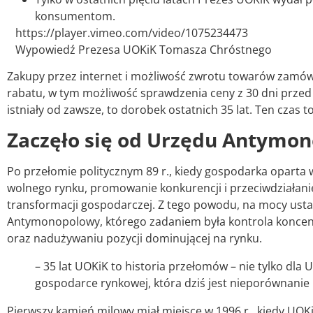
konsumentom.
https://player.vimeo.com/video/1075234473
Wypowiedź Prezesa UOKiK Tomasza Chróstnego
Zakupy przez internet i możliwość zwrotu towarów zamów
rabatu, w tym możliwość sprawdzenia ceny z 30 dni przed p
istniały od zawsze, to dorobek ostatnich 35 lat. Ten cza
Zaczęło się od Urzędu Antymo
Po przełomie politycznym 89 r., kiedy gospodarka opart
wolnego rynku, promowanie konkurencji i przeciwdziała
transformacji gospodarczej. Z tego powodu, na mocy ust
Antymonopolowy, którego zadaniem była kontrola koncent
oraz nadużywaniu pozycji dominującej na rynku.
– 35 lat UOKiK to historia przełomów – nie tylko dl
gospodarce rynkowej, która dziś jest nieporównanie 
Pierwszy kamień milowy miał miejsce w 1996 r., kiedy UO