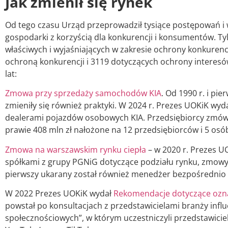
Jak zmienił się rynek
Od tego czasu Urząd przeprowadził tysiące postępowań i wy
gospodarki z korzyścią dla konkurencji i konsumentów. Ty
właściwych i wyjaśniających w zakresie ochrony konkurencj
ochroną konkurencji i 3119 dotyczących ochrony interesó
lat:
Zmowa przy sprzedaży samochodów KIA
. Od 1990 r. i p
zmieniły się również praktyki. W 2024 r. Prezes UOKiK w
dealerami pojazdów osobowych KIA. Przedsiębiorcy zmówil
prawie 408 mln zł nałożone na 12 przedsiębiorców i 5 osó
Zmowa na warszawskim rynku ciepła
– w 2020 r. Prezes UO
spółkami z grupy PGNiG dotyczące podziału rynku, zmowy 
pierwszy ukarany został również menedżer bezpośrednio 
W 2022 Prezes UOKiK wydał
Rekomendacje dotyczące ozna
powstał po konsultacjach z przedstawicielami branży infl
społecznościowych”, w którym uczestniczyli przedstawicie