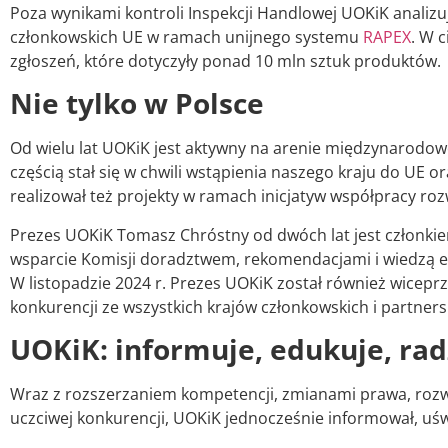
Poza wynikami kontroli Inspekcji Handlowej UOKiK anal
członkowskich UE w ramach unijnego systemu
RAPEX
. W 
zgłoszeń, które dotyczyły ponad 10 mln sztuk produktów.
Nie tylko w Polsce
Od wielu lat UOKiK jest aktywny na arenie międzynarodow
częścią stał się w chwili wstąpienia naszego kraju do UE
realizował też projekty w ramach inicjatyw współpracy roz
Prezes UOKiK Tomasz Chróstny od dwóch lat jest członkie
wsparcie Komisji doradztwem, rekomendacjami i wiedzą e
W listopadzie 2024 r. Prezes UOKiK został również wicep
konkurencji ze wszystkich krajów członkowskich i partner
UOKiK: informuje, edukuje, rad
Wraz z rozszerzaniem kompetencji, zmianami prawa, rozwoj
uczciwej konkurencji, UOKiK jednocześnie informował, u