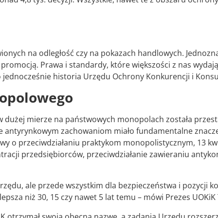
ionych na odległość czy na pokazach handlowych. Jednozn
romocją. Prawa i standardy, które większości z nas wydają s
s to jednocześnie historia Urzędu Ochrony Konkurencji i Kon
nopolowego
a w dużej mierze na państwowych monopolach została prze
nie antyrynkowym zachowaniom miało fundamentalne znacz
awy o przeciwdziałaniu praktykom monopolistycznym, 13 kw
racji przedsiębiorców, przeciwdziałanie zawieraniu anty
a Urzędu, ale przede wszystkim dla bezpieczeństwa i pozycji
lepsza niż 30, 15 czy nawet 5 lat temu – mówi Prezes UOKi
KiK otrzymał swoją obecną nazwę, a zadania Urzędu rozsze