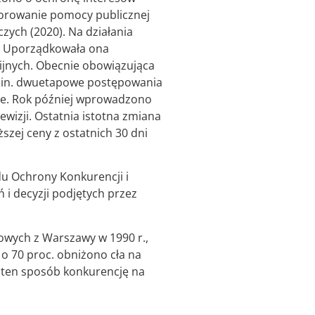
torowanie pomocy publicznej
zych (2020). Na działania
w. Uporządkowała ona
ijnych. Obecnie obowiązująca
 m.in. dwuetapowe postępowania
kie. Rok później wprowadzono
ewizji. Ostatnia istotna zmiana
szej ceny z ostatnich 30 dni
u Ochrony Konkurencji i
 i decyzji podjętych przez
wych z Warszawy w 1990 r.,
 o 70 proc. obniżono cła na
 ten sposób konkurencję na