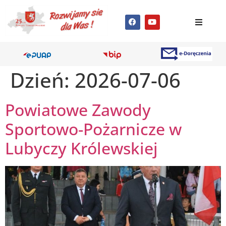
Dzień:
2026-07-06
Powiatowe Zawody
Sportowo-Pożarnicze w
Lubyczy Królewskiej