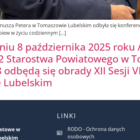
nusza Petera w Tomaszowie Lubelskim odbyła się konferencj
piew w życiu codziennym […]
niu 8 października 2025 roku 
 72 Starostwa Powiatowego w 
 odbędą się obrady XII Sesji V
 Lubelskim
LINKI
RODO - Ochrona danych
iatowe w
osobowych
belskim