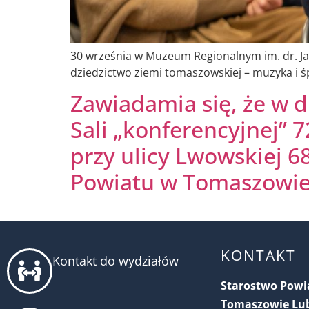
30 września w Muzeum Regionalnym im. dr. Ja
dziedzictwo ziemi tomaszowskiej – muzyka i ś
Zawiadamia się, że w d
Sali „konferencyjnej”
przy ulicy Lwowskiej 68
Powiatu w Tomaszowie
KONTAKT
Kontakt do wydziałów
Starostwo Pow
Tomaszowie Lu