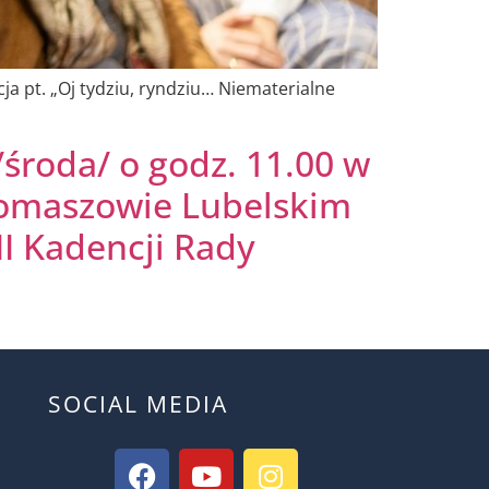
a pt. „Oj tydziu, ryndziu… Niematerialne
/środa/ o godz. 11.00 w
Tomaszowie Lubelskim
II Kadencji Rady
SOCIAL MEDIA