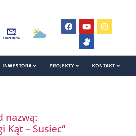
A INWESTORA
PROJEKTY
KONTAKT
d nazwą:
i Kąt – Susiec”