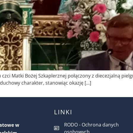
u czci Matki Bożej Szkaplerznej połączony z diecezjalną pi
 duchowy charakter, stanowiąc okazję […]
LINKI
RODO - Ochrona danych
iatowe w
osobowych
belskim