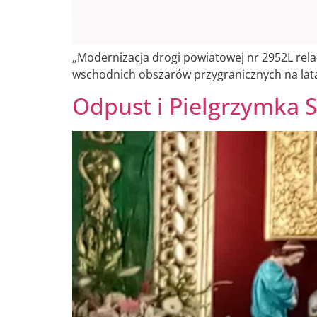
„Modernizacja drogi powiatowej nr 2952L rel
wschodnich obszarów przygranicznych na lata
Odpust i Pielgrzymka 