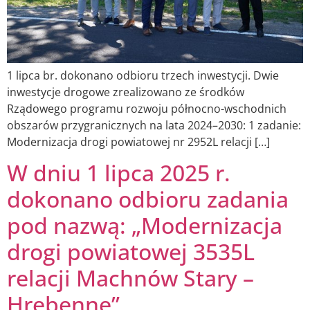
1 lipca br. dokonano odbioru trzech inwestycji. Dwie
inwestycje drogowe zrealizowano ze środków
Rządowego programu rozwoju północno-wschodnich
obszarów przygranicznych na lata 2024–2030: 1 zadanie:
Modernizacja drogi powiatowej nr 2952L relacji […]
W dniu 1 lipca 2025 r.
dokonano odbioru zadania
pod nazwą: „Modernizacja
drogi powiatowej 3535L
relacji Machnów Stary –
Hrebenne”