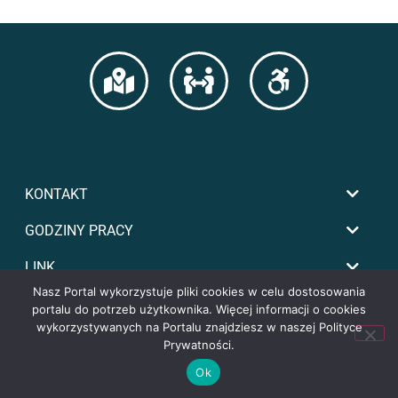
KONTAKT
GODZINY PRACY
LINK
Nasz Portal wykorzystuje pliki cookies w celu dostosowania
portalu do potrzeb użytkownika. Więcej informacji o cookies
wykorzystywanych na Portalu znajdziesz w naszej Polityce
Prywatności.
Ok
Copyright by powiat-tomaszowski.com.pl
dy kupiony pojazd - zarówno nowy z salonu,