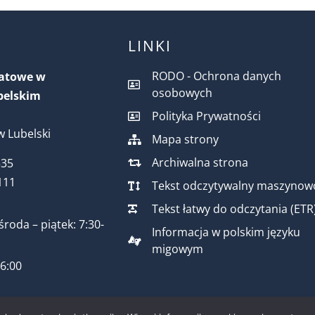
LINKI
RODO - Ochrona danych
iatowe w
osobowych
belskim
Polityka Prywatności
 Lubelski
Mapa strony
Archiwalna strona
535
111
Tekst odczytywalny maszynow
Tekst łatwy do odczytania (ETR
środa – piątek: 7:30-
Informacja w polskim języku
migowym
16:00