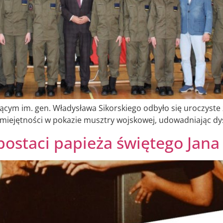
ącym im. gen. Władysława Sikorskiego odbyło się uroczyste 
miejętności w pokazie musztry wojskowej, udowadniając dys
staci papieża świętego Jana 