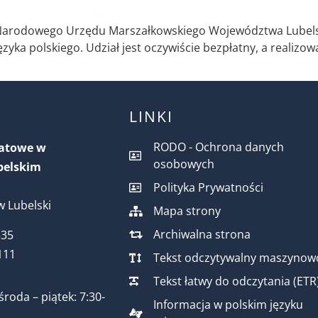
a Narodowego Urzędu Marszałkowskiego Województwa Lubels
yka polskiego. Udział jest oczywiście bezpłatny, a realizow
LINKI
RODO - Ochrona danych
iatowe w
osobowych
belskim
Polityka Prywatności
 Lubelski
Mapa strony
Archiwalna strona
535
111
Tekst odczytywalny maszynow
Tekst łatwy do odczytania (ETR
środa – piątek: 7:30-
Informacja w polskim języku