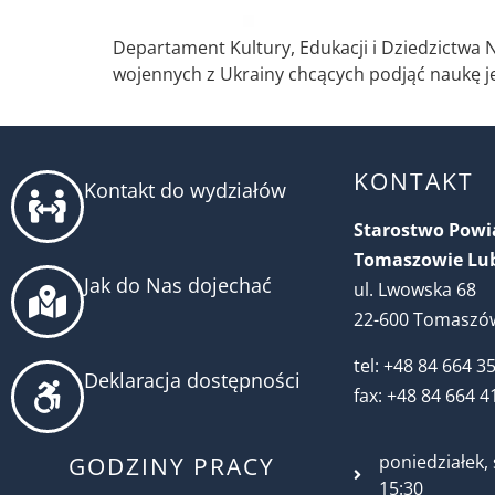
Departament Kultury, Edukacji i Dziedzictw
wojennych z Ukrainy chcących podjąć naukę jęz
KONTAKT
Kontakt do wydziałów
Starostwo Pow
Tomaszowie Lu
Jak do Nas dojechać
ul. Lwowska 68
22-600 Tomaszów
tel: +48 84 664 3
Deklaracja dostępności
fax: +48 84 664 4
poniedziałek, 
GODZINY PRACY
15:30