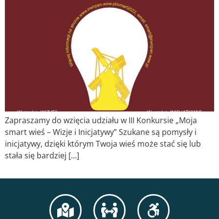
Zapraszamy do wzięcia udziału w III Konkursie „Moja
smart wieś – Wizje i Inicjatywy” Szukane są pomysły i
inicjatywy, dzięki którym Twoja wieś może stać się lub
stała się bardziej […]