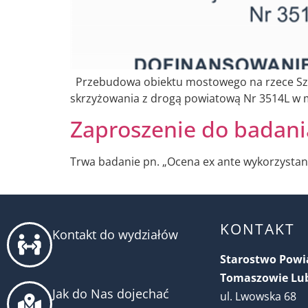
Przebudowa obiektu mostowego na rzece Szys
skrzyżowania z drogą powiatową Nr 3514L w 
Zaproszenie do badani
Trwa badanie pn. „Ocena ex ante wykorzystan
KONTAKT
Kontakt do wydziałów
Starostwo Pow
Tomaszowie Lu
Jak do Nas dojechać
ul. Lwowska 68