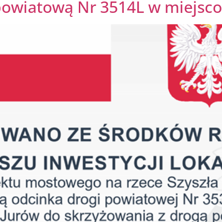
powiatową Nr 3514L w miejsc