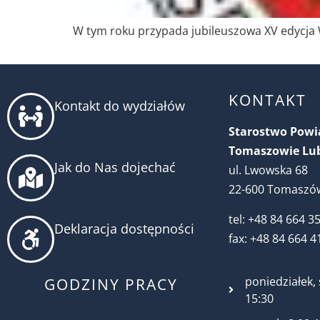
W tym roku przypada jubileuszowa XV edycja 
KONTAKT
Kontakt do wydziałów
Starostwo Pow
Tomaszowie Lu
Jak do Nas dojechać
ul. Lwowska 68
22-600 Tomaszów
tel: +48 84 664 3
Deklaracja dostępności
fax: +48 84 664 4
poniedziałek, 
GODZINY PRACY
15:30