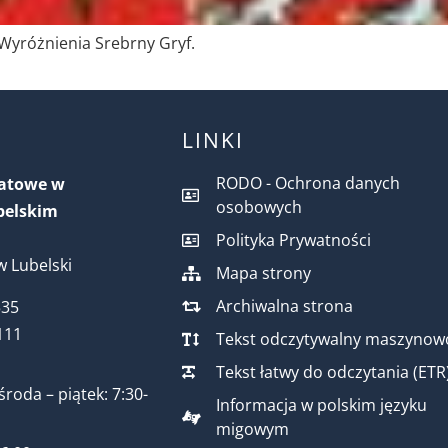
Wyróżnienia Srebrny Gryf.
LINKI
RODO - Ochrona danych
iatowe w
osobowych
belskim
Polityka Prywatności
 Lubelski
Mapa strony
Archiwalna strona
535
111
Tekst odczytywalny maszynow
Tekst łatwy do odczytania (ETR
środa – piątek: 7:30-
Informacja w polskim języku
migowym