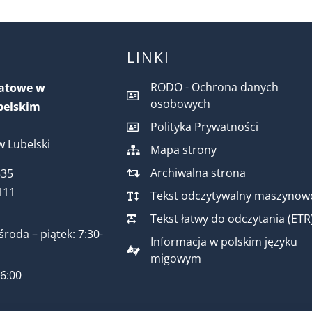
LINKI
RODO - Ochrona danych
iatowe w
osobowych
belskim
Polityka Prywatności
 Lubelski
Mapa strony
Archiwalna strona
535
111
Tekst odczytywalny maszynow
Tekst łatwy do odczytania (ETR
środa – piątek: 7:30-
Informacja w polskim języku
migowym
16:00