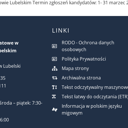
ie Lubelskim Termin zgłoszeń kandydatów: 1- 31 marzec 2
LINKI
RODO - Ochrona danych
iatowe w
osobowych
belskim
Polityka Prywatności
 Lubelski
Mapa strony
Archiwalna strona
535
111
Tekst odczytywalny maszynow
Tekst łatwy do odczytania (ETR
środa – piątek: 7:30-
Informacja w polskim języku
migowym
16:00