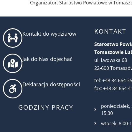
Organizator: Starostwo Powiatowe w Tomaszow
KONTAKT
Kontakt do wydziałów
Starostwo Pow
Tomaszowie Lu
Jak do Nas dojechać
ul. Lwowska 68
22-600 Tomaszów
tel: +48 84 664 3
Deklaracja dostępności
fax: +48 84 664 4
poniedziałek, 
GODZINY PRACY
15:30
wtorek: 8:00-