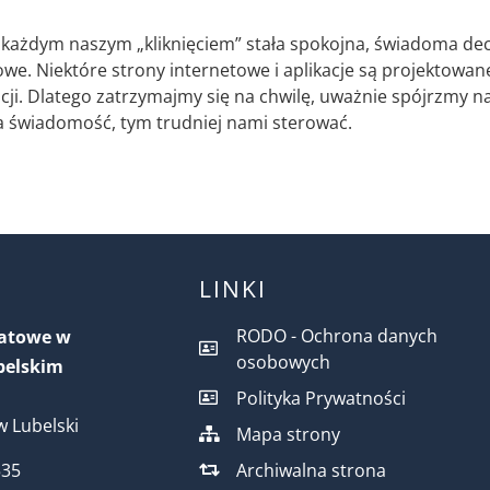
każdym naszym „kliknięciem” stała spokojna, świadoma decyz
owe. Niektóre strony internetowe i aplikacje są projektowan
. Dlatego zatrzymajmy się na chwilę, uważnie spójrzmy na
a świadomość, tym trudniej nami sterować.
LINKI
RODO - Ochrona danych
iatowe w
osobowych
belskim
Polityka Prywatności
 Lubelski
Mapa strony
Archiwalna strona
535