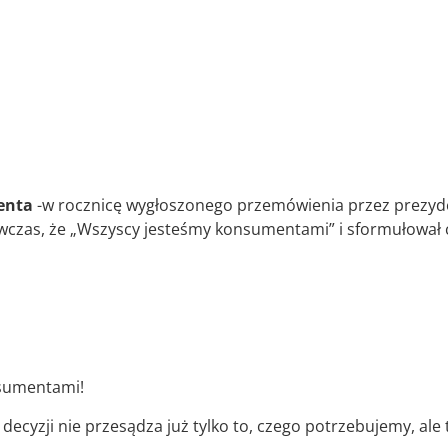
enta
-w rocznicę wygłoszonego przemówienia przez prezyd
ówczas, że „Wszyscy jesteśmy konsumentami” i sformułowa
nsumentami!
ecyzji nie przesądza już tylko to, czego potrzebujemy, ale t