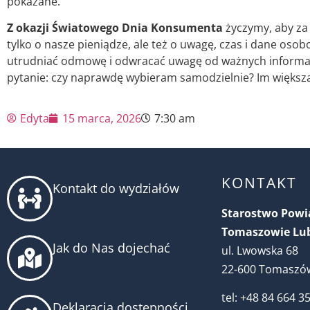
pokazane.
Z okazji Światowego Dnia Konsumenta
życzymy, aby za 
tylko o nasze pieniądze, ale też o uwagę, czas i dane osob
utrudniać odmowę i odwracać uwagę od ważnych informacji
pytanie: czy naprawdę wybieram samodzielnie? Im większ
Edyta
15 marca, 2026
7:30 am
KONTAKT
Kontakt do wydziałów
Starostwo Pow
Tomaszowie Lu
Jak do Nas dojechać
ul. Lwowska 68
22-600 Tomaszów
tel: +48 84 664 3
Deklaracja dostępności