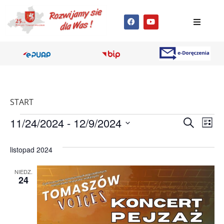
START
Wyda
Wy
11/24/2024
 - 
12/9/2024
Szukaj
Lista
Wybierz
Wi
Nawig
datę.
listopad 2024
na
po
NIEDZ.
wyszu
24
i
wido