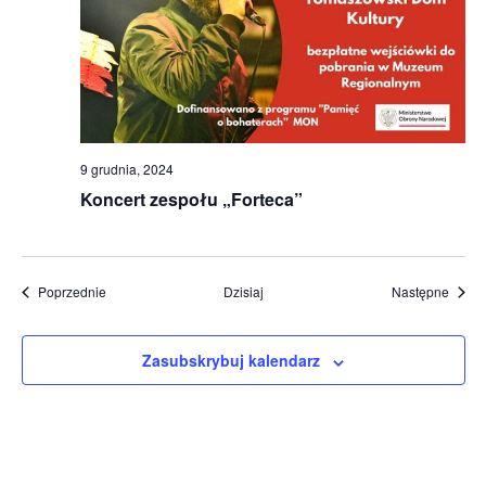
9 grudnia, 2024
Koncert zespołu „Forteca”
Wydarzenia
Wydar
Poprzednie
Dzisiaj
Następne
Zasubskrybuj kalendarz