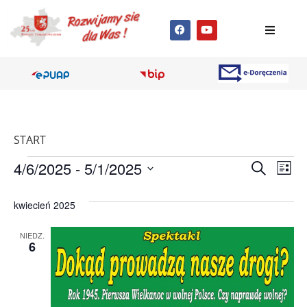
START
Wyda
Wy
4/6/2025
 - 
5/1/2025
Szukaj
Lista
Wybierz
Wi
Nawig
datę.
kwiecień 2025
na
po
NIEDZ.
wyszu
6
i
wido